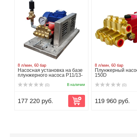
8 л/мин, 60 бар
8 л/мин, 60 бар
Насосная установка на базе
Плунжерный насос
плунжерного насоса P11/13-
150D
150D...
В наличии
(0)
(0)
177 220 руб.
119 960 руб.