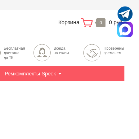
Корзина
0 руб.
0
Бесплатная
Всегда
Проверены
доставка
на связи
временем
до ТК.
Ремкомплекты Speck