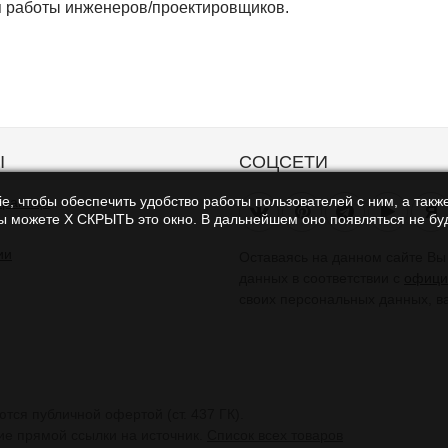
 работы инженеров/проектировщиков.
Ы
СОЦСЕТИ
e, чтобы обеспечить удобство работы пользователей с ним, а также
траница
Я
Вы можете Х СКРЫТЬ это окно. В дальнейшем оно появляться не буд
ии
Оставаясь на данном сайте В
данных в соответствии с
офици
своих персональных данных, в
тся публичной офертой (ст. 437 ГК).
ие прямой ссылки на источник.
Список всех товаров