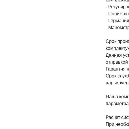
- Регулир
- Понижаю
- Германия
- Маномет
Срок прои
комплекту
Данная ус
отправкой 
Гарантия н
Срок служб
варьируетс
Наша комп
параметрам
Расчет сис
При необх