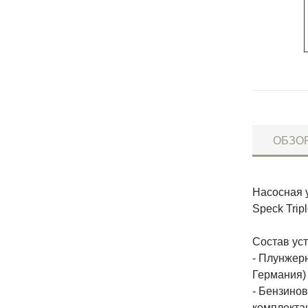
ОБЗО
Насосная 
Speck Trip
Состав уст
- Плунжерн
Германия)
- Бензино
комплекта