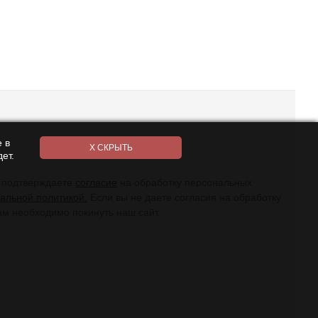
 в
ет.
ы подтверждаете
согласие
на обработку персональных
альной политикой.
Если вы не даете согласия на обработку
ам необходимо покинуть наш сайт.