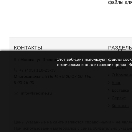
файлы для
КОНТАКТЫ
РАЗДЕЛ
Этот веб-сайт используют файлы cooki
г.Москва, ул.Электродная, д.10, стр.13,15
Главная с
технических и аналитических целях. 
Каталог
+7 (495) 118-23-39
О Компан
Многоканальный
Пн-Чт 9:00-17:00. Пт
9:00-16:00
Блог
Доставка
info@kreoline.ru
Сервис
Контакты
Цены указанные на сайте являются справочными и не являю
При использовании
материалов
с сайта обязательно указан