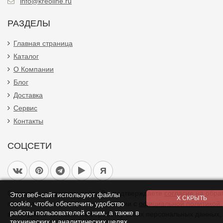
info@kreoline.ru
РАЗДЕЛЫ
Главная страница
Каталог
О Компании
Блог
Доставка
Сервис
Контакты
СОЦСЕТИ
Я
Оставаясь на данном сайте Вы подтверждаете
согласие
на обра
Этот веб-сайт используют файлы
cookie, чтобы обеспечить удобство
персональных данных в соответствии с
официальной политикой.
работы пользователей с ним, а также в
вы не даете согласия на обработку своих персональных данных,
технических и аналитических целях.