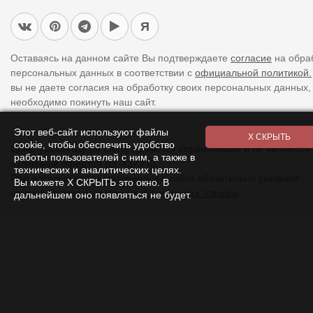
Я
Оставаясь на данном сайте Вы подтверждаете
согласие
на обра
персональных данных в соответствии с
официальной политикой.
вы не даете согласия на обработку своих персональных данных,
необходимо покинуть наш сайт.
Этот веб-сайт используют файлы
cookie, чтобы обеспечить удобство
Цены указанные на сайте являются справочными и не являются
работы пользователей с ним, а также в
публичной офертой (ст. 437 ГК).
технических и аналитических целях.
При использовании
материалов
с сайта обязательно указание
Вы можете Х СКРЫТЬ это окно. В
прямой ссылки на источник.
Список всех товаров
дальнейшем оно появляться не будет.