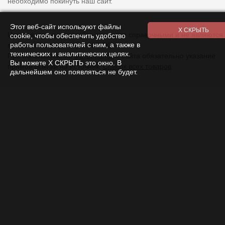
необходимо покинуть наш сайт.
Этот веб-сайт используют файлы
Цены указанные на сайте являются справочными и не являются
cookie, чтобы обеспечить удобство
работы пользователей с ним, а также в
публичной офертой (ст. 437 ГК).
технических и аналитических целях.
При использовании
материалов
с сайта обязательно указание
Вы можете Х СКРЫТЬ это окно. В
прямой ссылки на источник.
Список всех товаров
дальнейшем оно появляться не будет.