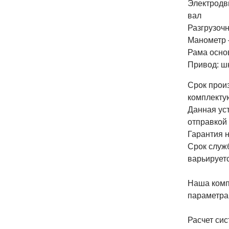
Электродв
вал
Разгрузоч
Манометр 
Рама осно
Привод: ш
Срок прои
комплекту
Данная ус
отправкой 
Гарантия н
Срок служб
варьируетс
Наша комп
параметрам
Расчет сис