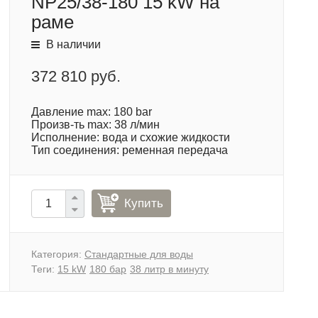
NP25/38-180 15 kW на
раме
В наличии
372 810 руб.
Давление max: 180 bar
Произв-ть max: 38 л/мин
Исполнение: вода и схожие жидкости
Тип соединения: ременная передача
Купить
Категория:
Стандартные для воды
Теги:
15 kW
180 бар
38 литр в минуту