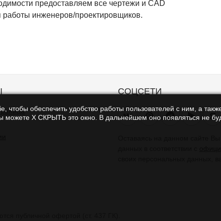
одимости предоставляем все чертежи и CAD
 работы инженеров/проектировщиков.
Ы
СОЦСЕТИ
e, чтобы обеспечить удобство работы пользователей с ним, а также
траница
Я
Вы можете Х СКРЫТЬ это окно. В дальнейшем оно появляться не буд
ии
Оставаясь на данном сайте В
данных в соответствии с
офици
своих персональных данных, в
тся публичной офертой (ст. 437 ГК).