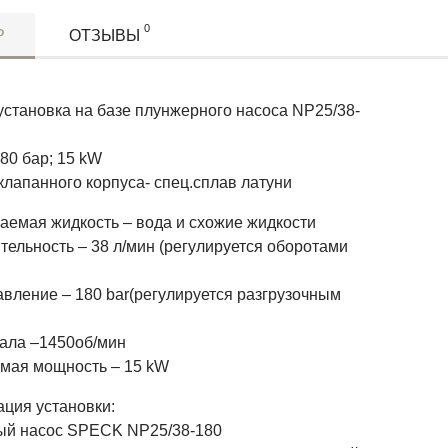
0
Р
ОТЗЫВЫ
установка на базе плунжерного насоса NP25/38-
180 бар; 15 kW
клапанного корпуса- спец.сплав латуни
аемая жидкость – вода и схожие жидкости
ельность – 38 л/мин (регулируется оборотами
авление – 180 bar(регулируется разгрузочным
ала –1450об/мин
мая мощность – 15 kW
ция установки:
й насос SPECK NP25/38-180