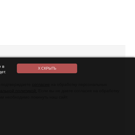
 в
ет.
ы подтверждаете
согласие
на обработку персональных
альной политикой.
Если вы не даете согласия на обработку
ам необходимо покинуть наш сайт.