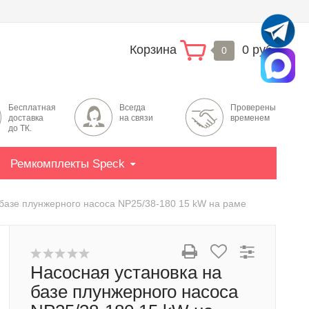
Корзина
0 руб.
0
Бесплатная
Всегда
Проверены
доставка
на связи
временем
до ТК.
Ремкомплекты Speck
 базе плунжерного насоса NP25/38-180 15 kW на раме
Насосная установка на
базе плунжерного насоса