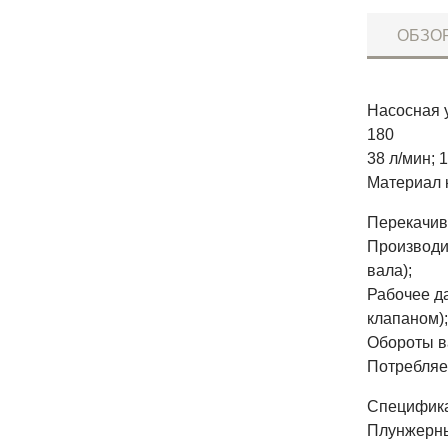
ОБЗО
Насосная 
180
38 л/мин; 
Материал 
Перекачив
Производит
вала);
Рабочее д
клапаном);
Обороты в
Потребляе
Специфика
Плунжерны