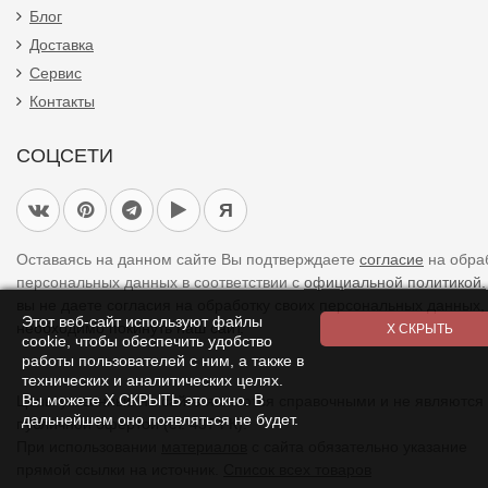
Блог
Доставка
Сервис
Контакты
СОЦСЕТИ
Я
Оставаясь на данном сайте Вы подтверждаете
согласие
на обра
персональных данных в соответствии с
официальной политикой.
вы не даете согласия на обработку своих персональных данных,
Этот веб-сайт используют файлы
необходимо покинуть наш сайт.
cookie, чтобы обеспечить удобство
работы пользователей с ним, а также в
технических и аналитических целях.
Вы можете Х СКРЫТЬ это окно. В
Цены указанные на сайте являются справочными и не являются
дальнейшем оно появляться не будет.
публичной офертой (ст. 437 ГК).
При использовании
материалов
с сайта обязательно указание
прямой ссылки на источник.
Список всех товаров