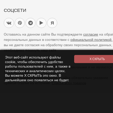
СОЦСЕТИ
Я
Оставаясь на данном сайте Вы подтверждаете
согласие
на обра
персональных данных в соответствии с
официальной политикой.
вы не даете согласия на обработку своих персональных данных,
необходимо покинуть наш сайт.
Этот веб-сайт используют файлы
cookie, чтобы обеспечить удобство
работы пользователей с ним, а также в
Цены указанные на сайте являются справочными и не являются
технических и аналитических целях.
публичной офертой (ст. 437 ГК).
Вы можете Х СКРЫТЬ это окно. В
При использовании
материалов
с сайта обязательно указание
дальнейшем оно появляться не будет.
прямой ссылки на источник.
Список всех товаров