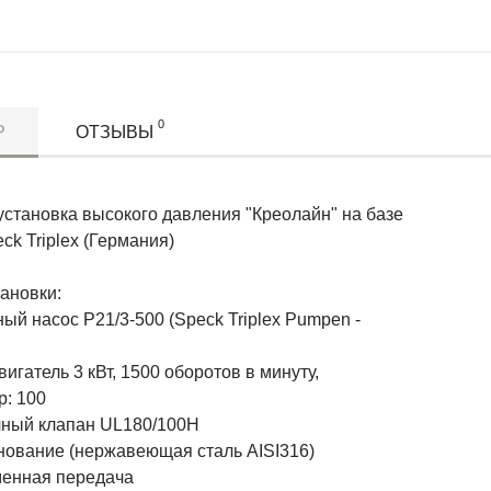
0
Р
ОТЗЫВЫ
установка высокого давления "Креолайн" на базе
ck Triplex (Германия)
ановки:
ый насос P21/3-500 (Speck Triplex Pumpen -
вигатель 3 кВт, 1500 оборотов в минуту,
р: 100
очный клапан UL180/100H
снование (нержавеющая сталь AISI316)
менная передача