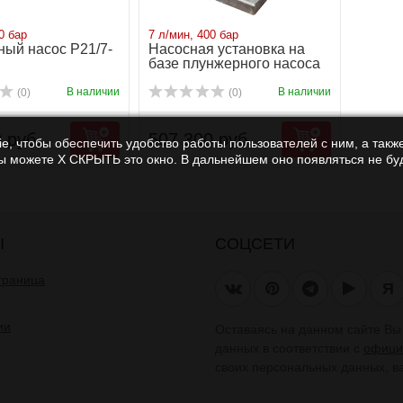
0 бар
7 л/мин, 400 бар
ый насос P21/7-
Насосная установка на
базе плунжерного насоса
P21/7-400 6...
В наличии
В наличии
(0)
(0)
 руб.
507 300 руб.
e, чтобы обеспечить удобство работы пользователей с ним, а также
Вы можете Х СКРЫТЬ это окно. В дальнейшем оно появляться не буд
Ы
СОЦСЕТИ
траница
Я
ии
Оставаясь на данном сайте В
данных в соответствии с
офици
своих персональных данных, в