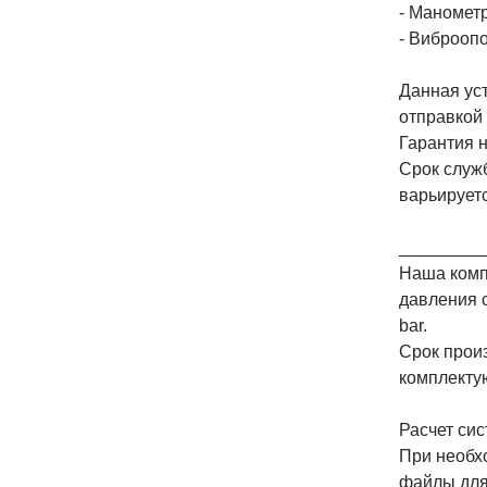
- Маномет
- Виброоп
Данная ус
отправкой 
Гарантия н
Срок служб
варьируетс
_________
Наша комп
давления с
bar.
Срок прои
комплекту
Расчет сис
При необх
файлы для