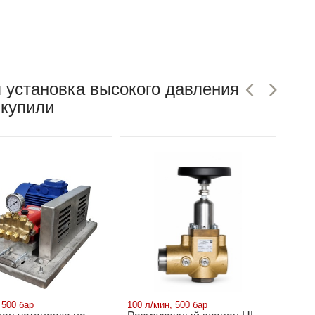
 установка высокого давления
 купили
 500 бар
100 л/мин, 500 бар