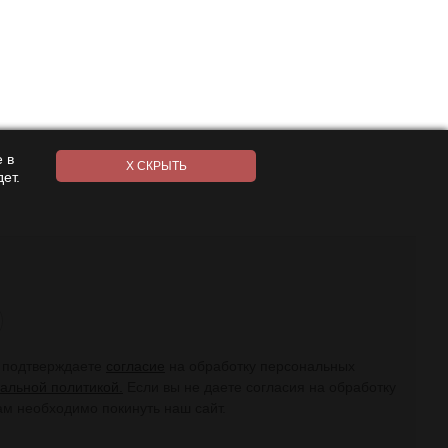
 в
ет.
ы подтверждаете
согласие
на обработку персональных
альной политикой.
Если вы не даете согласия на обработку
ам необходимо покинуть наш сайт.