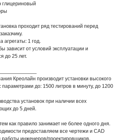
р глицериновый
оры
тановка проходит ряд тестирований перед
заказчику.
а агрегаты: 1 год.
ы зависит от условий эксплуатации и
я до 25 лет.
_____________
ания Креолайн производит установки высокого
 параметрами до: 1500 литров в минуту, до 1200
зводства установок при наличии всех
ющих до 5 дней.
тем как правило занимает не более одного дня.
одимости предоставляем все чертежи и CAD
 работы инженеров/проектировщиков.