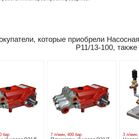
окупатели, которые приобрели Насосная
P11/13-100, также
0 бар
7 л/мин, 400 бар
3 л/мин,