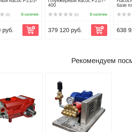
ый насос P21/5-
Плунжерный насос P21/7-
Насосн
400
базе п
P21/3-5
В наличии
В наличии
(0)
(0)
 руб.
379 120 руб.
638 9
Рекомендуем пос