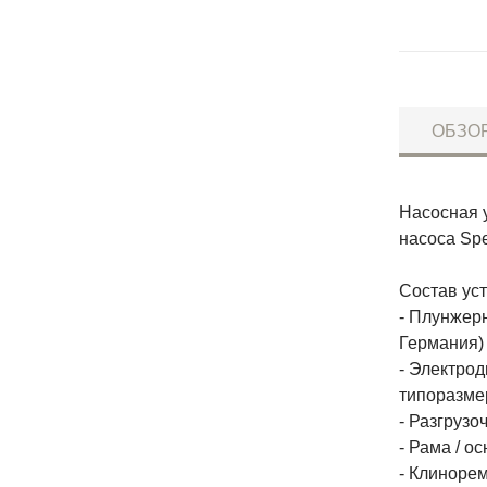
ОБЗО
Насосная 
насоса Spe
Состав уст
- Плунжерн
Германия)
- Электрод
типоразме
- Разгруз
- Рама / о
- Клиноре