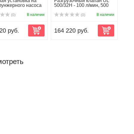
ая установка на
Разгрузочный клапан UL
лунжерного насоса
500/32H - 100 л/мин, 500
00 4...
бар
В наличии
В наличии
(0)
(0)
20 руб.
164 220 руб.
мотреть