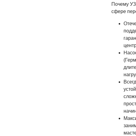
Почему УЗ
сфере пер
Отеч
подде
гара
центр
Насо
(Герм
длит
нагру
Всегд
устой
слож
прос
начин
Макс
заним
маст