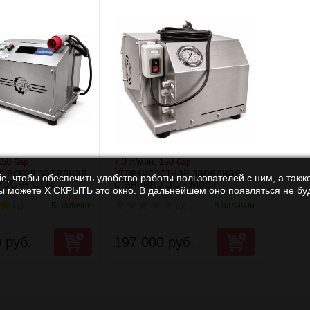
150 бар
7.3 л/мин, 150 бар
ческая зарядная
Углекислотная зарядная
e, чтобы обеспечить удобство работы пользователей с ним, а также
 УЗС-А СО2
станция УЗС - Mobil
Вы можете Х СКРЫТЬ это окно. В дальнейшем оно появляться не буд
В наличии
В наличии
(1)
(0)
 руб.
197 000 руб.