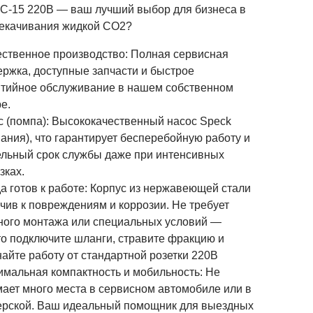
С-15 220В — ваш лучший выбор для бизнеса в
екачивания жидкой СО2?
ественное производство: Полная сервисная
ржка, доступные запчасти и быстрое
нтийное обслуживание в нашем собственном
е.
с (помпа): Высококачественный насос Speck
ания), что гарантирует бесперебойную работу и
ельный срок службы даже при интенсивных
зках.
а готов к работе: Корпус из нержавеющей стали
чив к повреждениям и коррозии. Не требует
ного монтажа или специальных условий —
то подключите шланги, стравите фракцию и
айте работу от стандартной розетки 220В
имальная компактность и мобильность: Не
ает много места в сервисном автомобиле или в
ерской. Ваш идеальный помощник для выездных