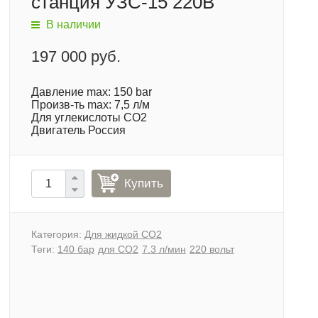
станция УЗС-15 220В
В наличии
197 000 руб.
Давление max: 150 bar
Произв-ть max: 7,5 л/м
Для углекислоты СО2
Двигатель Россия
Купить
Категория:
Для жидкой СО2
Теги:
140 бар
для CO2
7.3 л/мин
220 вольт