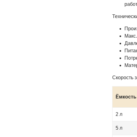
работ
Технически
Произ
Макс.
Давле
Питан
Потре
Мате
Скорость з
Ёмкость 
2 л
5 л