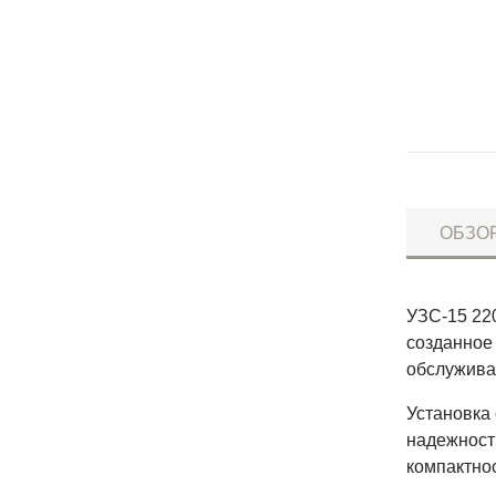
ОБЗО
УЗС-15 22
созданное
обслужива
Установка 
надежност
компактнос