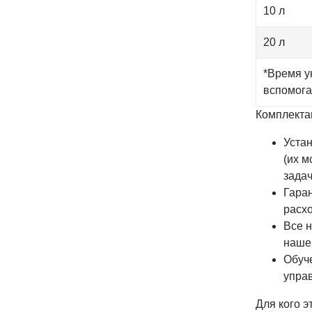
10 л
20 л
*Время у
вспомога
Комплекта
Устан
(их м
задач
Гаран
расхо
Все н
наше
Обуч
упра
Для кого э