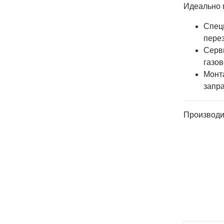
Идеально 
Спец
пере
Серв
газо
Монт
запра
Производи