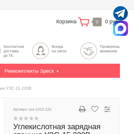
Корзина
0 руб.
0
Бесплатная
Всегда
Проверены
доставка
на связи
временем
до ТК.
Ремкомплекты Speck
ция УЗС-15 220В
Артикул:
uzs-1015-220
Углекислотная зарядная