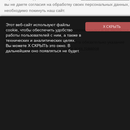
вы не даете согласия на обработку своих персональных данных,
необходимо покинуть наш сайт.
Этот веб-сайт используют файлы
Цены указанные на сайте являются справочными и не являются
cookie, чтобы обеспечить удобство
работы пользователей с ним, а также в
публичной офертой (ст. 437 ГК).
технических и аналитических целях.
При использовании
материалов
с сайта обязательно указание
Вы можете Х СКРЫТЬ это окно. В
прямой ссылки на источник.
Список всех товаров
дальнейшем оно появляться не будет.