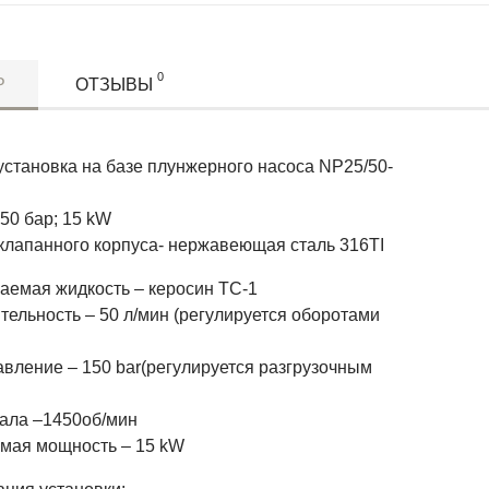
0
Р
ОТЗЫВЫ
установка на базе плунжерного насоса NP25/50-
150 бар; 15 kW
клапанного корпуса- нержавеющая сталь 316TI
аемая жидкость – керосин ТС-1
ельность – 50 л/мин (регулируется оборотами
авление – 150 bar(регулируется разгрузочным
ала –1450об/мин
мая мощность – 15 kW