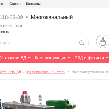
вка
Сервис
Контакты
 118-23-39
Многоканальный
0. Пт 9:00-16:00
ine.ru
Установки ВД
Комплектующие
РВД и фитинги
Установки ВД
Из Нержавеющей стали
Насосная установка н