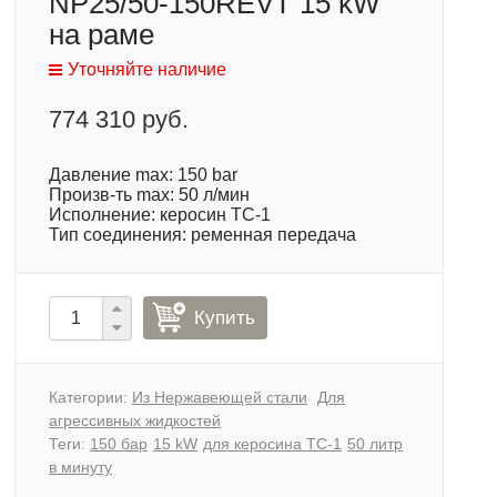
NP25/50-150REVT 15 kW
на раме
Уточняйте наличие
774 310 руб.
Давление max: 150 bar
Произв-ть max: 50 л/мин
Исполнение: керосин ТС-1
Тип соединения: ременная передача
Купить
Категории:
Из Нержавеющей стали
Для
агрессивных жидкостей
Теги:
150 бар
15 kW
для керосина ТС-1
50 литр
в минуту