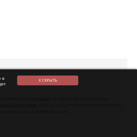
 в
ет.
ы подтверждаете
согласие
на обработку персональных
альной политикой.
Если вы не даете согласия на обработку
ам необходимо покинуть наш сайт.