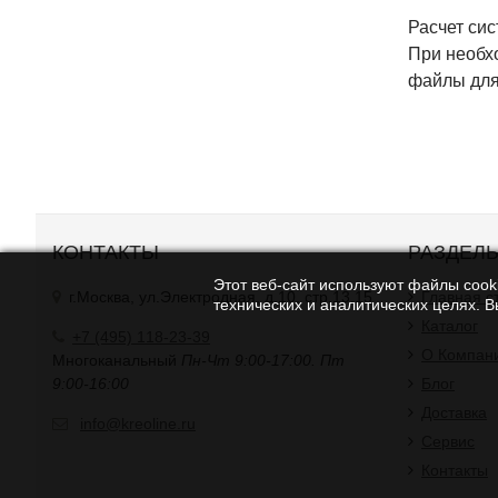
Расчет сис
При необх
файлы для
КОНТАКТЫ
РАЗДЕЛ
Этот веб-сайт используют файлы cooki
г.Москва, ул.Электродная, д.10, стр.13,15
Главная с
технических и аналитических целях. 
Каталог
+7 (495) 118-23-39
О Компан
Многоканальный
Пн-Чт 9:00-17:00. Пт
9:00-16:00
Блог
Доставка
info@kreoline.ru
Сервис
Контакты