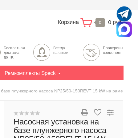
Корзина
0 руб.
0
Бесплатная
Всегда
Проверены
доставка
на связи
временем
до ТК.
Ремкомплекты Speck
а базе плунжерного насоса NP25/50-150REVT 15 kW на раме
Насосная установка на
базе плунжерного насоса