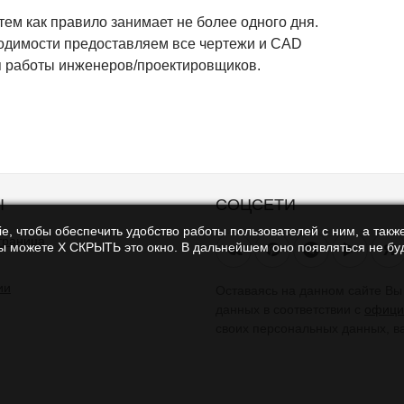
тем как правило занимает не более одного дня.
одимости предоставляем все чертежи и CAD
 работы инженеров/проектировщиков.
Ы
СОЦСЕТИ
e, чтобы обеспечить удобство работы пользователей с ним, а также
траница
Вы можете Х СКРЫТЬ это окно. В дальнейшем оно появляться не буд
Я
ии
Оставаясь на данном сайте В
данных в соответствии с
офици
своих персональных данных, в