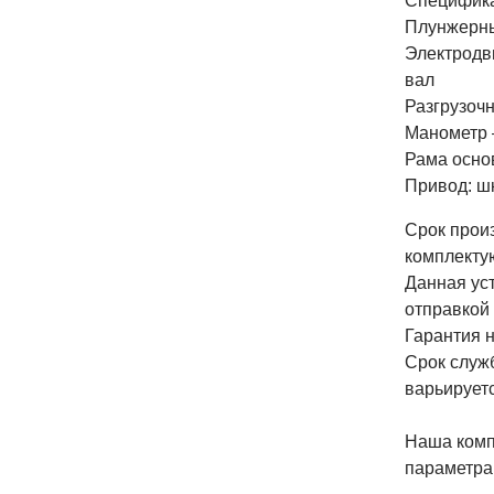
Специфика
Плунжерн
Электродв
вал
Разгрузоч
Манометр 
Рама осно
Привод: ш
Срок прои
комплекту
Данная ус
отправкой 
Гарантия н
Срок служб
варьируетс
Наша комп
параметрам