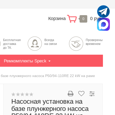
Корзина
0 руб.
0
Бесплатная
Всегда
Проверены
доставка
на связи
временем
до ТК.
Ремкомплекты Speck
 базе плунжерного насоса P50/94-110RE 22 kW на раме
Насосная установка на
базе плунжерного насоса