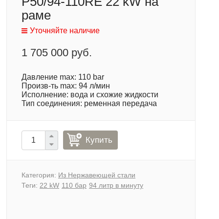
P50/94-110RE 22 kW на
раме
Уточняйте наличие
1 705 000 руб.
Давление max: 110 bar
Произв-ть max: 94 л/мин
Исполнение: вода и схожие жидкости
Тип соединения: ременная передача
Купить
Категория:
Из Нержавеющей стали
Теги:
22 kW
110 бар
94 литр в минуту