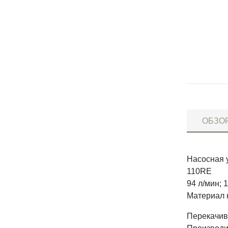
ОБЗО
Насосная у
110RE
94 л/мин; 
Материал 
Перекачив