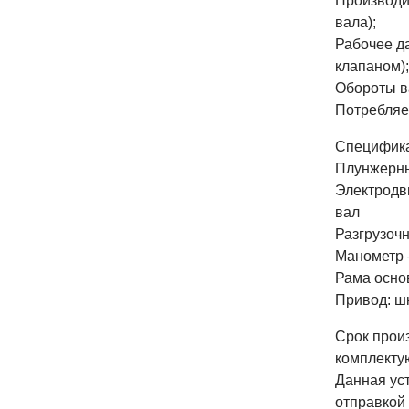
Производит
вала);
Рабочее да
клапаном);
Обороты в
Потребляе
Специфика
Плунжерны
Электродв
вал
Разгрузоч
Манометр 
Рама осно
Привод: ш
Срок прои
комплекту
Данная ус
отправкой 