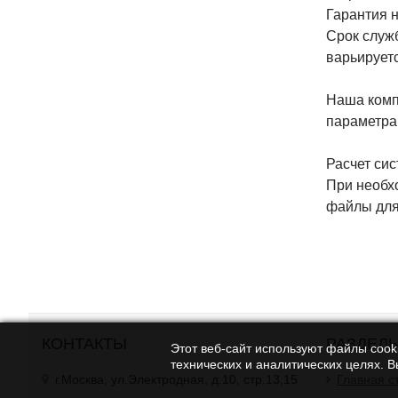
Гарантия н
Срок служб
варьируетс
Наша комп
параметрам
Расчет сис
При необх
файлы для
КОНТАКТЫ
РАЗДЕЛ
Этот веб-сайт используют файлы cooki
технических и аналитических целях. 
г.Москва, ул.Электродная, д.10, стр.13,15
Главная с