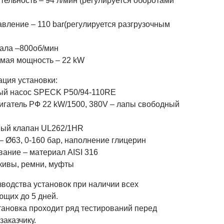
ельность – 94 л/мин (регулируется оборотами
вление – 110 bar(регулируется разгрузочным
ала –800об/мин
мая мощность – 22 kW
ция установки:
й насос SPECK P50/94-110RE
игатель РФ 22 kW/1500, 380V – лапы свободный
ный клапан UL262/1HR
– Ø63, 0-160 бар, наполнение глицерин
вание – материал AISI 316
кивы, ремни, муфты
зводства установок при наличии всех
ющих до 5 дней.
тановка проходит ряд тестирований перед
заказчику.