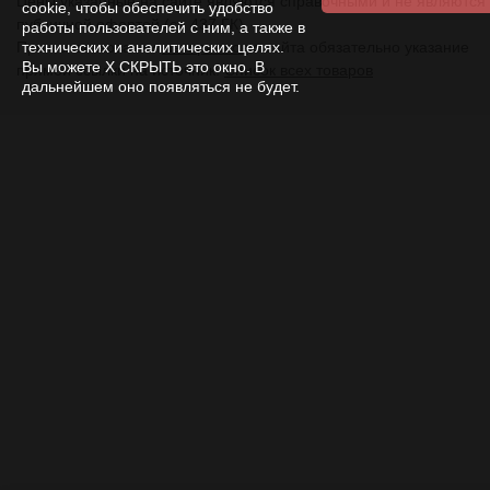
Цены указанные на сайте являются справочными и не являются
cookie, чтобы обеспечить удобство
публичной офертой (ст. 437 ГК).
работы пользователей с ним, а также в
технических и аналитических целях.
При использовании
материалов
с сайта обязательно указание
Вы можете Х СКРЫТЬ это окно. В
прямой ссылки на источник.
Список всех товаров
дальнейшем оно появляться не будет.