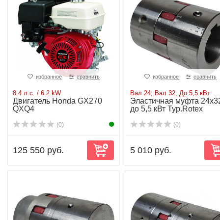
избранное
сравнить
избранное
сравнить
8.4 л.с. / 6.2 kW
Вал 24; Вал 32; До 5,5 кВт
Двигатель Honda GX270
Эластичная муфта 24х3
QXQ4
до 5,5 кВт Typ.Rotex
(0)
(0)
125 550 руб.
5 010 руб.