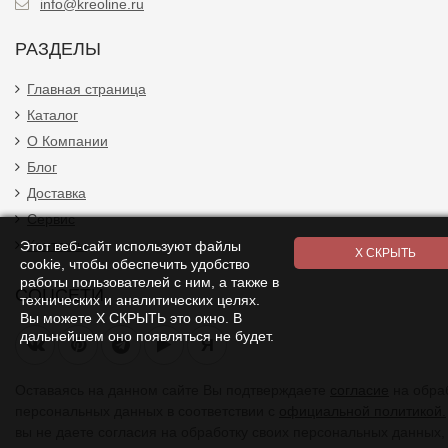
info@kreoline.ru
РАЗДЕЛЫ
Главная страница
Каталог
О Компании
Блог
Доставка
Сервис
Контакты
Этот веб-сайт используют файлы
cookie, чтобы обеспечить удобство
работы пользователей с ним, а также в
СОЦСЕТИ
технических и аналитических целях.
Вы можете Х СКРЫТЬ это окно. В
дальнейшем оно появляться не будет.
Я
Оставаясь на данном сайте Вы подтверждаете
согласие
на обра
персональных данных в соответствии с
официальной политикой.
вы не даете согласия на обработку своих персональных данных,