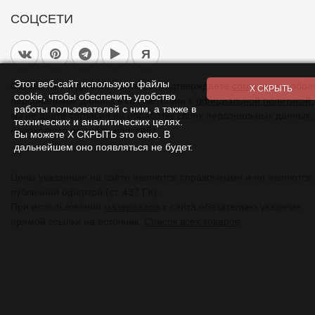
СОЦСЕТИ
Я
Этот веб-сайт используют файлы
Оставаясь на данном сайте Вы подтверждаете
согласие
на обра
cookie, чтобы обеспечить удобство
персональных данных в соответствии с
официальной политикой.
работы пользователей с ним, а также в
вы не даете согласия на обработку своих персональных данных,
технических и аналитических целях.
необходимо покинуть наш сайт.
Вы можете Х СКРЫТЬ это окно. В
дальнейшем оно появляться не будет.
Цены указанные на сайте являются справочными и не являются
публичной офертой (ст. 437 ГК).
При использовании
материалов
с сайта обязательно указание
прямой ссылки на источник.
Список всех товаров