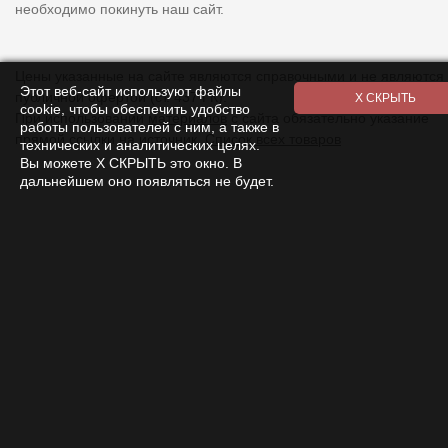
необходимо покинуть наш сайт.
Цены указанные на сайте являются справочными и не являются
Этот веб-сайт используют файлы
публичной офертой (ст. 437 ГК).
cookie, чтобы обеспечить удобство
При использовании
материалов
с сайта обязательно указание
работы пользователей с ним, а также в
прямой ссылки на источник.
Список всех товаров
технических и аналитических целях.
Вы можете Х СКРЫТЬ это окно. В
дальнейшем оно появляться не будет.