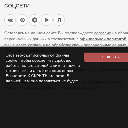
СОЦСЕТИ
Я
Оставаясь на данном сайте Вы подтверждаете
согласие
на обра
персональных данных в соответствии с
официальной политикой.
вы не даете согласия на обработку своих персональных данных,
необходимо покинуть наш сайт.
Этот веб-сайт используют файлы
cookie, чтобы обеспечить удобство
работы пользователей с ним, а также в
Цены указанные на сайте являются справочными и не являются
технических и аналитических целях.
Вы можете Х СКРЫТЬ это окно. В
публичной офертой (ст. 437 ГК).
дальнейшем оно появляться не будет.
При использовании
материалов
с сайта обязательно указание
прямой ссылки на источник.
Список всех товаров