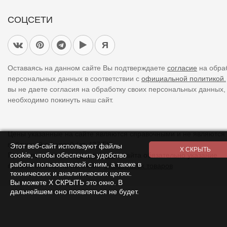
СОЦСЕТИ
Я
Оставаясь на данном сайте Вы подтверждаете
согласие
на обра
персональных данных в соответствии с
официальной политикой.
вы не даете согласия на обработку своих персональных данных,
необходимо покинуть наш сайт.
Цены указанные на сайте являются справочными и не являются
публичной офертой (ст. 437 ГК).
Этот веб-сайт используют файлы
При использовании
материалов
с сайта обязательно указание
cookie, чтобы обеспечить удобство
прямой ссылки на источник.
Список всех товаров
работы пользователей с ним, а также в
технических и аналитических целях.
Вы можете Х СКРЫТЬ это окно. В
дальнейшем оно появляться не будет.