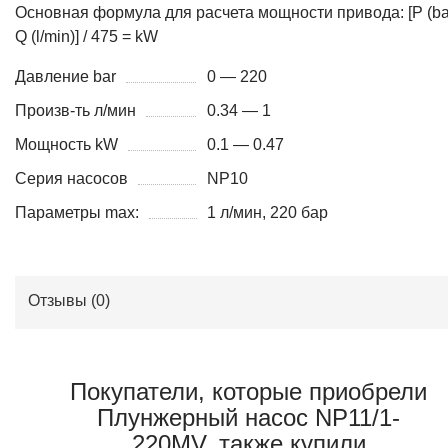
Основная формула для расчета мощности привода: [P (bar
Q (l/min)] / 475 = kW
Давление bar
0 — 220
Произв-ть л/мин
0.34 — 1
Мощность kW
0.1 — 0.47
Серия насосов
NP10
Параметры max:
1 л/мин, 220 бар
Отзывы (
0
)
Покупатели, которые приобрели
Плунжерный насос NP11/1-
220MV, также купили