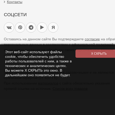
Контакты
СОЦСЕТИ
Я
Оставаясь на данном сайте Вы подтверждаете
согласие
на обра
персональных данных в соответствии с
официальной политикой.
вы не даете согласия на обработку своих персональных данных,
Этот веб-сайт используют файлы
необходимо покинуть наш сайт.
cookie, чтобы обеспечить удобство
работы пользователей с ним, а также в
технических и аналитических целях.
Вы можете Х СКРЫТЬ это окно. В
Цены указанные на сайте являются справочными и не являются
дальнейшем оно появляться не будет.
публичной офертой (ст. 437 ГК).
При использовании
материалов
с сайта обязательно указание
прямой ссылки на источник.
Список всех товаров