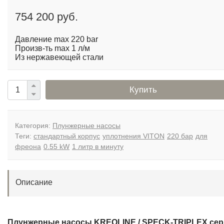
754 200 руб.
Давление max 220 bar
Произв-ть max 1 л/м
Из нержавеющей стали
Купить
Категория:
Плунжерные насосы
Теги:
стандартный корпус
уплотнения VITON
220 бар
для
фреона
0.55 kW
1 литр в минуту
Описание
Плунжерные насосы KREOLINE / SPECK-TRIPLEX се