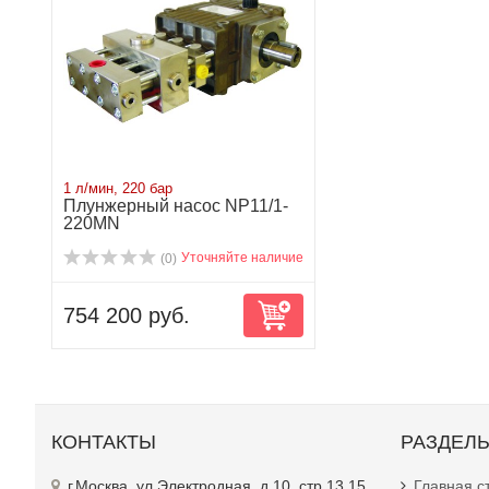
1 л/мин, 220 бар
Плунжерный насос NP11/1-
220MN
Уточняйте наличие
(0)
754 200 руб.
КОНТАКТЫ
РАЗДЕЛ
г.Москва, ул.Электродная, д.10, стр.13,15
Главная с