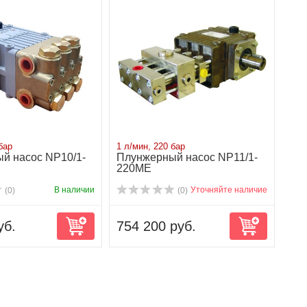
бар
1 л/мин, 220 бар
й насос NP10/1-
Плунжерный насос NP11/1-
220ME
В наличии
Уточняйте наличие
(0)
(0)
уб.
754 200 руб.