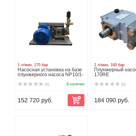
1 л/мин, 170 бар
1 л/мин, 160 бар
Насосная установка на базе
Плунжерный насос
плунжерного насоса NP10/1-
170RE
170 ...
В наличии
(0)
(0)
152 720 руб.
184 090 руб.