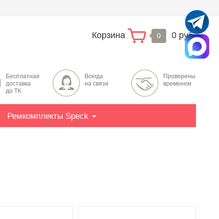
Корзина
0 руб.
0
Бесплатная
Всегда
Проверены
доставка
на связи
временем
до ТК.
Ремкомплекты Speck