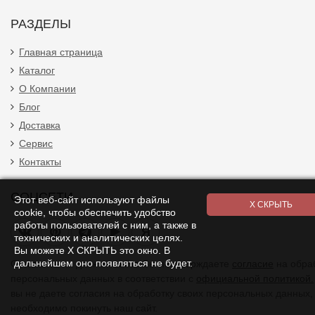
РАЗДЕЛЫ
Главная страница
Каталог
О Компании
Блог
Доставка
Сервис
Контакты
СОЦСЕТИ
Этот веб-сайт используют файлы
cookie, чтобы обеспечить удобство
работы пользователей с ним, а также в
Я
технических и аналитических целях.
Вы можете Х СКРЫТЬ это окно. В
дальнейшем оно появляться не будет.
Оставаясь на данном сайте Вы подтверждаете
согласие
на обра
персональных данных в соответствии с
официальной политикой.
вы не даете согласия на обработку своих персональных данных,
необходимо покинуть наш сайт.