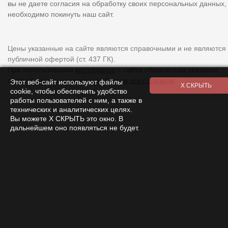
вы не даете согласия на обработку своих персональных данных,
необходимо покинуть наш сайт.
Цены указанные на сайте являются справочными и не являются
публичной офертой (ст. 437 ГК).
При использовании
материалов
с сайта обязательно указание
прямой ссылки на источник.
Список всех товаров
Этот веб-сайт используют файлы
cookie, чтобы обеспечить удобство
работы пользователей с ним, а также в
технических и аналитических целях.
Вы можете Х СКРЫТЬ это окно. В
дальнейшем оно появляться не будет.