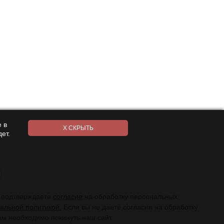
 в
ет.
ы подтверждаете
согласие
на обработку персональных
альной политикой.
Если вы не даете согласия на обработку
ам необходимо покинуть наш сайт.