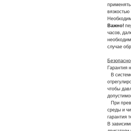
применять
вязкостью
Необходим
Важно!
пе
часов, дал
необходим
случае обр
Безопаснос
Гарантия 
В системе
отрегулир
чтобы дав
допустимо
При превы
среды и ч
гарантия т
В зависим
двигатели