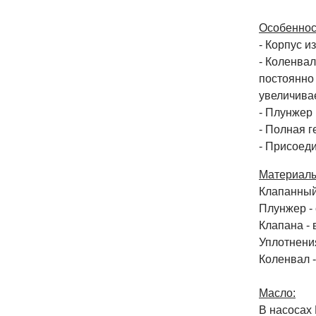
Особеннос
- Корпус и
- Коленва
постоянно 
увеличивае
- Плунжер
- Полная г
- Присоед
Материалы
Клапанный 
Плунжер -
Клапана -
Уплотнени
Коленвал -
Масло:
В насосах