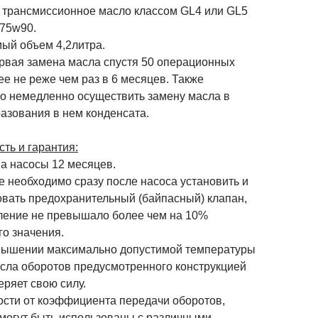
 трансмиссионное масло классом GL4 или GL5
 75w90.
ый объем 4,2литра.
рвая замена масла спустя 50 операционных
ее не реже чем раз в 6 месяцев. Также
о немедленно осуществить замену масла в
азования в нем конденсата.
ть и гарантия:
на насосы 12 месяцев.
 необходимо сразу после насоса установить и
овать предохранительный (байпасный) клапан,
ление не превышало более чем на 10%
го значения.
шении максимально допустимой температуры
исла оборотов предусмотренного конструкцией
еряет свою силу.
ости от коэффициента передачи оборотов,
 могут быть использованы с различными