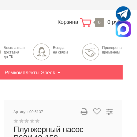
Корзина
0 руб.
0
Бесплатная
Всегда
Проверены
доставка
на связи
временем
до ТК.
Ремкомплекты Speck
Артикул:
00.5137
Плунжерный насос