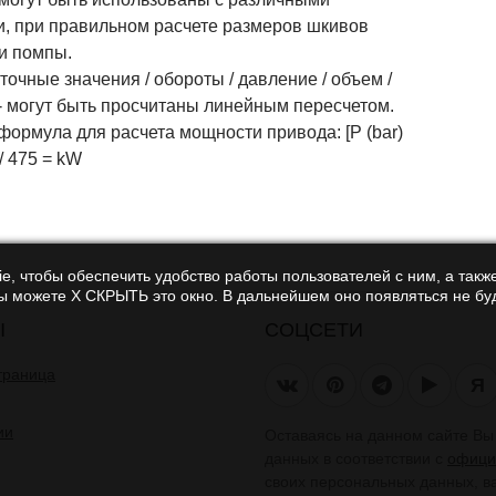
и, при правильном расчете размеров шкивов
 и помпы.
чные значения / обороты / давление / объем /
- могут быть просчитаны линейным пересчетом.
ормула для расчета мощности привода: [P (bar)
 / 475 = kW
e, чтобы обеспечить удобство работы пользователей с ним, а также
Вы можете Х СКРЫТЬ это окно. В дальнейшем оно появляться не буд
Ы
СОЦСЕТИ
траница
Я
ии
Оставаясь на данном сайте В
данных в соответствии с
офици
своих персональных данных, в