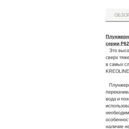
ОБЗО
Плунжерн
серии P62
Это высок
сверх тяж
в самых с
KREOLINE 
Плунжерны
перекачив
вода и пох
использов
необходим
особенност
наличие н