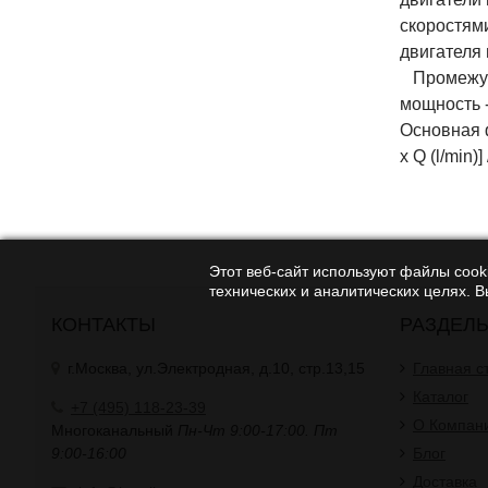
скоростям
двигателя
Промежуто
мощность 
Основная ф
x Q (l/min)]
Этот веб-сайт используют файлы cooki
технических и аналитических целях. 
КОНТАКТЫ
РАЗДЕЛ
г.Москва, ул.Электродная, д.10, стр.13,15
Главная с
Каталог
+7 (495) 118-23-39
О Компан
Многоканальный
Пн-Чт 9:00-17:00. Пт
9:00-16:00
Блог
Доставка