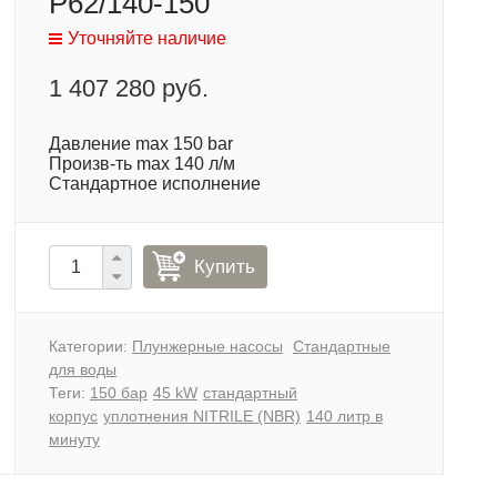
P62/140-150
Уточняйте наличие
1 407 280 руб.
Давление max 150 bar
Произв-ть max 140 л/м
Стандартное исполнение
Купить
Категории:
Плунжерные насосы
Стандартные
для воды
Теги:
150 бар
45 kW
стандартный
корпус
уплотнения NITRILE (NBR)
140 литр в
минуту