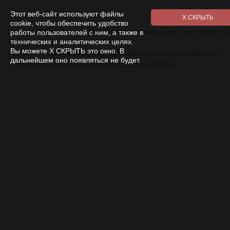
Этот веб-сайт используют файлы
cookie, чтобы обеспечить удобство
Цены указанные на сайте являются справочными и не являются
работы пользователей с ним, а также в
технических и аналитических целях.
публичной офертой (ст. 437 ГК).
Вы можете Х СКРЫТЬ это окно. В
При использовании
материалов
с сайта обязательно указание
дальнейшем оно появляться не будет.
прямой ссылки на источник.
Список всех товаров