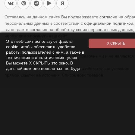
Я
Оставаясь на данном сайте Вы подтверждаете
согласие
на обра
персональных данных в соответствии с
официальной политикой.
вы не даете согласия на обработку своих персональных данных,
необходимо покинуть наш сайт.
Этот веб-сайт используют файлы
cookie, чтобы обеспечить удобство
работы пользователей с ним, а также в
Цены указанные на сайте являются справочными и не являются
технических и аналитических целях.
публичной офертой (ст. 437 ГК).
Вы можете Х СКРЫТЬ это окно. В
дальнейшем оно появляться не будет.
При использовании
материалов
с сайта обязательно указание
прямой ссылки на источник.
Список всех товаров