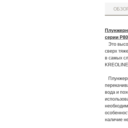
ОБЗО
Плунжерн
серии P80
Это высок
сверх тяж
в самых с
KREOLINE 
Плунжерны
перекачив
вода и пох
использов
необходим
особенност
наличие н