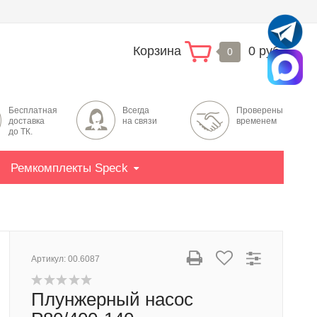
Корзина
0 руб.
0
Бесплатная
Всегда
Проверены
доставка
на связи
временем
до ТК.
Ремкомплекты Speck
Артикул:
00.6087
Плунжерный насос