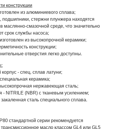
ти конструкции
зготовлен из алюминиевого сплава;
л, подшипники, стержни плунжера находятся
в маслянно-смазочной среде, что значительно
т срок службы насоса;
 изготовлен из высокопрочной керамики;
ерметичность конструкции;
инительные отверстия легко доступны.
:
корпус - спец. cплав латуни;
 специальная керамика;
 высокопрочная нержавеющая сталь;
я - NITRILE (NBR) с тканевым усилением;
 закаленная сталь специального сплава.
 P80 стандартной серии рекомендуется
 трансмиссионное масло классом GL4 или GL5