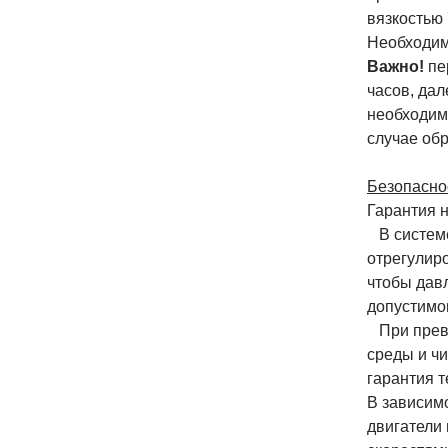
вязкостью
Необходим
Важно!
пе
часов, дал
необходим
случае обр
Безопаснос
Гарантия 
В системе
отрегулир
чтобы дав
допустимо
При превы
среды и ч
гарантия т
В зависим
двигатели