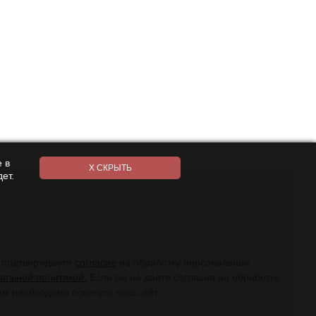
 в
ет.
ы подтверждаете
согласие
на обработку персональных
альной политикой.
Если вы не даете согласия на обработку
ам необходимо покинуть наш сайт.