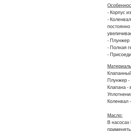
Особеннос
- Корпус и
- Коленва
постоянно 
увеличивае
- Плунжер
- Полная г
- Присоед
Материалы
Клапанный 
Плунжер -
Клапана -
Уплотнени
Коленвал -
Масло:
В насосах
применять