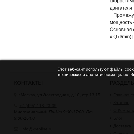
скоростям
двигателя
Промежуто
мощность 
Основная ф
x Q (l/min)]
Этот веб-сайт используют файлы cooki
технических и аналитических целях. 
КОНТАКТЫ
РАЗДЕЛ
г.Москва, ул.Электродная, д.10, стр.13,15
Главная с
Каталог
+7 (495) 118-23-39
О Компан
Многоканальный
Пн-Чт 9:00-17:00. Пт
9:00-16:00
Блог
Доставка
info@kreoline.ru
Сервис