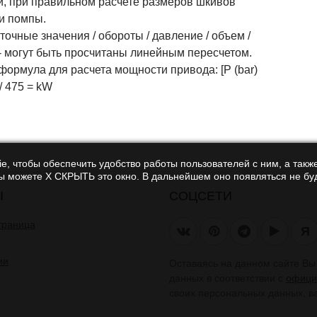
и, при правильном расчете размеров шкивов
 и помпы.
чные значения / обороты / давление / объем /
- могут быть просчитаны линейным пересчетом.
ормула для расчета мощности привода: [P (bar)
 / 475 = kW
e, чтобы обеспечить удобство работы пользователей с ним, а также
Вы можете Х СКРЫТЬ это окно. В дальнейшем оно появляться не буд
Ы
СОЦСЕТИ
траница
Я
ии
Оставаясь на данном сайте В
данных в соответствии с
офици
своих персональных данных, в