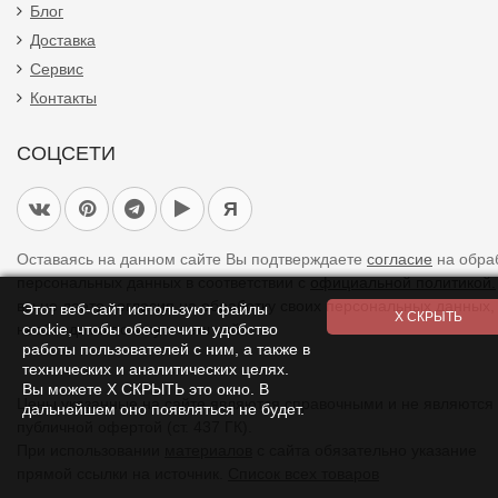
Блог
Доставка
Сервис
Контакты
СОЦСЕТИ
Я
Оставаясь на данном сайте Вы подтверждаете
согласие
на обра
персональных данных в соответствии с
официальной политикой.
вы не даете согласия на обработку своих персональных данных,
Этот веб-сайт используют файлы
необходимо покинуть наш сайт.
cookie, чтобы обеспечить удобство
работы пользователей с ним, а также в
технических и аналитических целях.
Вы можете Х СКРЫТЬ это окно. В
Цены указанные на сайте являются справочными и не являются
дальнейшем оно появляться не будет.
публичной офертой (ст. 437 ГК).
При использовании
материалов
с сайта обязательно указание
прямой ссылки на источник.
Список всех товаров