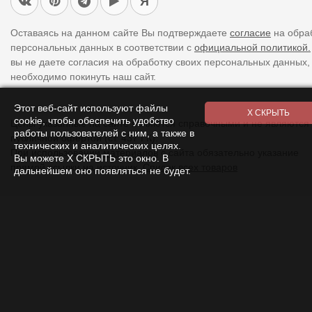
Я
Оставаясь на данном сайте Вы подтверждаете
согласие
на обра
персональных данных в соответствии с
официальной политикой.
вы не даете согласия на обработку своих персональных данных,
необходимо покинуть наш сайт.
Этот веб-сайт используют файлы
cookie, чтобы обеспечить удобство
Цены указанные на сайте являются справочными и не являются
работы пользователей с ним, а также в
публичной офертой (ст. 437 ГК).
технических и аналитических целях.
При использовании
материалов
с сайта обязательно указание
Вы можете Х СКРЫТЬ это окно. В
прямой ссылки на источник.
Список всех товаров
дальнейшем оно появляться не будет.