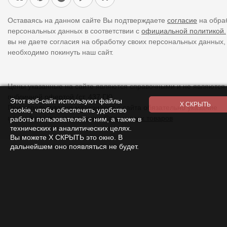
Оставаясь на данном сайте Вы подтверждаете
согласие
на обра
персональных данных в соответствии с
официальной политикой.
вы не даете согласия на обработку своих персональных данных,
необходимо покинуть наш сайт.
Цены указанные на сайте являются справочными и не являются
публичной офертой (ст. 437 ГК).
Этот веб-сайт используют файлы
При использовании
материалов
с сайта обязательно указание
cookie, чтобы обеспечить удобство
прямой ссылки на источник.
Список всех товаров
работы пользователей с ним, а также в
технических и аналитических целях.
Вы можете Х СКРЫТЬ это окно. В
дальнейшем оно появляться не будет.