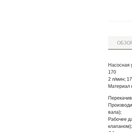
ОБЗО
Насосная 
170
2 л/мин; 1
Материал 
Перекачив
Производит
вала);
Рабочее д
клапаном);