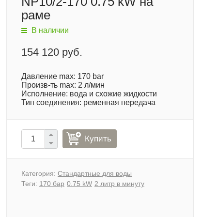
NP10/2-170 0.75 kW на
раме
В наличии
154 120 руб.
Давление max: 170 bar
Произв-ть max: 2 л/мин
Исполнение: вода и схожие жидкости
Тип соединения: ременная передача
Купить
Категория:
Стандартные для воды
Теги:
170 бар
0.75 kW
2 литр в минуту