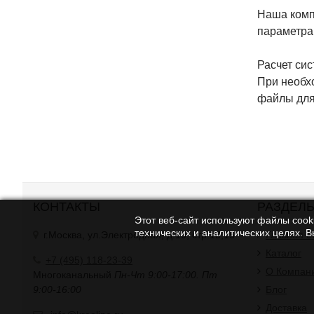
Наша комп
параметрам
Расчет сис
При необх
файлы для
КОНТАКТЫ
РАЗДЕЛ
Этот веб-сайт используют файлы cooki
технических и аналитических целях. 
г.Москва, ул.Электродная, д.10, стр.13,15
Главная с
Каталог
+7 (495) 118-23-39
О Компан
Многоканальный
Пн-Чт 9:00-17:00. Пт
9:00-16:00
Блог
Доставка