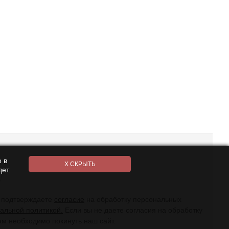
 в
ет.
ы подтверждаете
согласие
на обработку персональных
альной политикой.
Если вы не даете согласия на обработку
ам необходимо покинуть наш сайт.