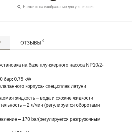
Нажмите на изображение для увеличения
0
Р
ОТЗЫВЫ
установка на базе плунжерного насоса NP10/2-
70 бар; 0,75 kW
клапанного корпуса- спец.сплав латуни
аемая жидкость – вода и схожие жидкости
ельность – 2 л/мин (регулируется оборотами
авление – 170 bar(регулируется разгрузочным