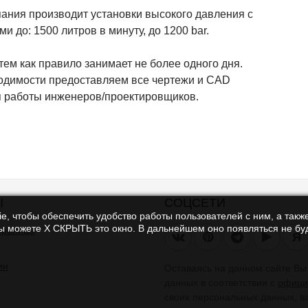
ания производит установки высокого давления с
и до: 1500 литров в минуту, до 1200 bar.
тем как правило занимает не более одного дня.
одимости предоставляем все чертежи и CAD
 работы инженеров/проектировщиков.
Ы
СОЦСЕТИ
e, чтобы обеспечить удобство работы пользователей с ним, а также
Вы можете Х СКРЫТЬ это окно. В дальнейшем оно появляться не буд
траница
Я
ии
Оставаясь на данном сайте В
данных в соответствии с
офици
своих персональных данных, в