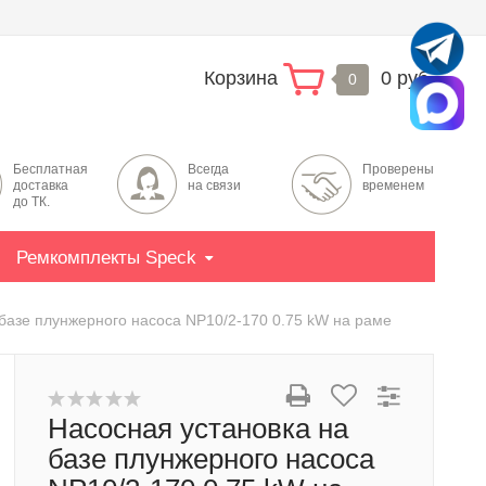
Корзина
0 руб.
0
Бесплатная
Всегда
Проверены
доставка
на связи
временем
до ТК.
Ремкомплекты Speck
базе плунжерного насоса NP10/2-170 0.75 kW на раме
Насосная установка на
базе плунжерного насоса