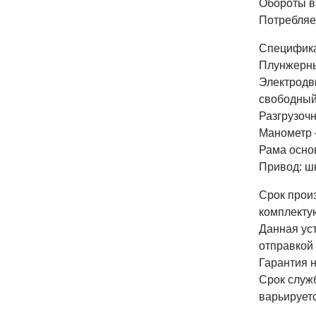
Обороты в
Потребляе
Специфика
Плунжерны
Электродв
свободный
Разгрузоч
Манометр 
Рама осно
Привод: ш
Срок прои
комплекту
Данная ус
отправкой 
Гарантия н
Срок служб
варьируетс