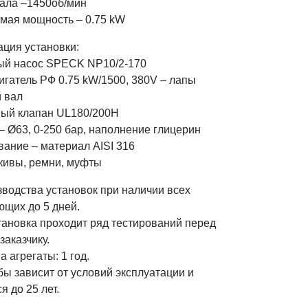
ала –1450об/мин
мая мощность – 0.75 kW
ция установки:
й насос SPECK NP10/2-170
игатель РФ 0.75 kW/1500, 380V – лапы
 вал
ный клапан UL180/200H
– Ø63, 0-250 бар, наполнение глицерин
вание – материал AISI 316
кивы, ремни, муфты
зводства установок при наличии всех
ющих до 5 дней.
тановка проходит ряд тестирований перед
заказчику.
а агрегаты: 1 год.
ы зависит от условий эксплуатации и
я до 25 лет.