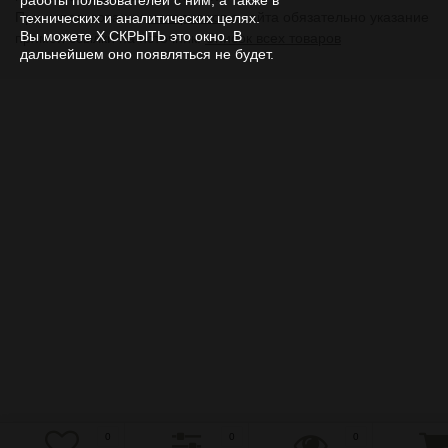
работы пользователей с ним, а также в
При использовании
материалов
с сайта обязательно указание
технических и аналитических целях.
Вы можете Х СКРЫТЬ это окно. В
прямой ссылки на источник.
Список всех товаров
дальнейшем оно появляться не будет.
0
0
0