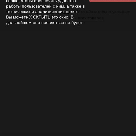
cookie, чтобы обеспечить удобство
публичной офертой (ст. 437 ГК).
работы пользователей с ним, а также в
При использовании
материалов
с сайта обязательно указание
технических и аналитических целях.
Вы можете Х СКРЫТЬ это окно. В
прямой ссылки на источник.
Список всех товаров
дальнейшем оно появляться не будет.