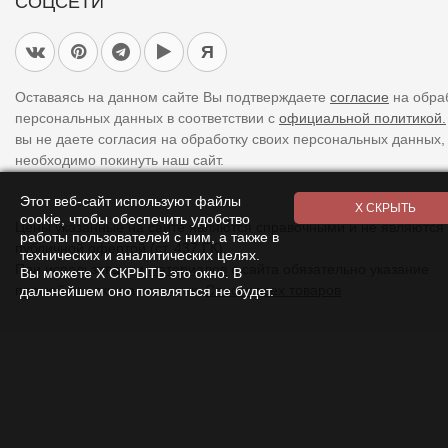
СОЦСЕТИ
Я
Оставаясь на данном сайте Вы подтверждаете
согласие
на обра
персональных данных в соответствии с
официальной политикой.
вы не даете согласия на обработку своих персональных данных,
необходимо покинуть наш сайт.
Этот веб-сайт используют файлы
cookie, чтобы обеспечить удобство
Цены указанные на сайте являются справочными и не являются
работы пользователей с ним, а также в
публичной офертой (ст. 437 ГК).
технических и аналитических целях.
При использовании
материалов
с сайта обязательно указание
Вы можете Х СКРЫТЬ это окно. В
прямой ссылки на источник.
Список всех товаров
дальнейшем оно появляться не будет.