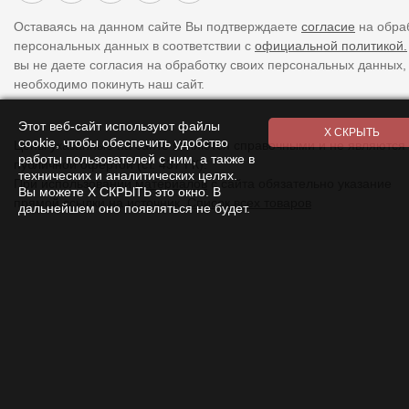
Оставаясь на данном сайте Вы подтверждаете
согласие
на обра
персональных данных в соответствии с
официальной политикой.
вы не даете согласия на обработку своих персональных данных,
необходимо покинуть наш сайт.
Этот веб-сайт используют файлы
cookie, чтобы обеспечить удобство
Цены указанные на сайте являются справочными и не являются
работы пользователей с ним, а также в
публичной офертой (ст. 437 ГК).
технических и аналитических целях.
При использовании
материалов
с сайта обязательно указание
Вы можете Х СКРЫТЬ это окно. В
прямой ссылки на источник.
Список всех товаров
дальнейшем оно появляться не будет.