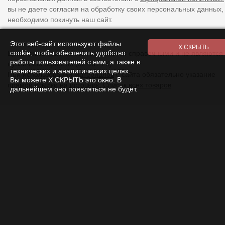
вы не даете согласия на обработку своих персональных данных,
необходимо покинуть наш сайт.
Этот веб-сайт используют файлы
cookie, чтобы обеспечить удобство
Цены указанные на сайте являются справочными и не являются
работы пользователей с ним, а также в
публичной офертой (ст. 437 ГК).
технических и аналитических целях.
При использовании
материалов
с сайта обязательно указание
Вы можете Х СКРЫТЬ это окно. В
прямой ссылки на источник.
Список всех товаров
дальнейшем оно появляться не будет.