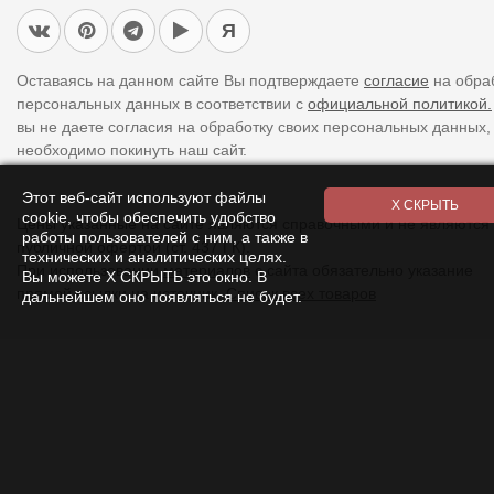
Я
Оставаясь на данном сайте Вы подтверждаете
согласие
на обра
персональных данных в соответствии с
официальной политикой.
вы не даете согласия на обработку своих персональных данных,
необходимо покинуть наш сайт.
Этот веб-сайт используют файлы
cookie, чтобы обеспечить удобство
Цены указанные на сайте являются справочными и не являются
работы пользователей с ним, а также в
публичной офертой (ст. 437 ГК).
технических и аналитических целях.
При использовании
материалов
с сайта обязательно указание
Вы можете Х СКРЫТЬ это окно. В
прямой ссылки на источник.
Список всех товаров
дальнейшем оно появляться не будет.