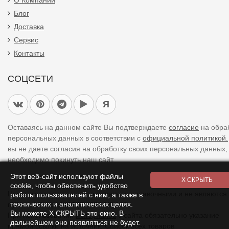
О Компании
Блог
Доставка
Сервис
Контакты
СОЦСЕТИ
Я
Оставаясь на данном сайте Вы подтверждаете
согласие
на обра
персональных данных в соответствии с
официальной политикой.
вы не даете согласия на обработку своих персональных данных,
необходимо покинуть наш сайт.
Этот веб-сайт используют файлы
cookie, чтобы обеспечить удобство
Цены указанные на сайте являются справочными и не являются
работы пользователей с ним, а также в
технических и аналитических целях.
публичной офертой (ст. 437 ГК).
Вы можете Х СКРЫТЬ это окно. В
При использовании
материалов
с сайта обязательно указание
дальнейшем оно появляться не будет.
прямой ссылки на источник.
Список всех товаров