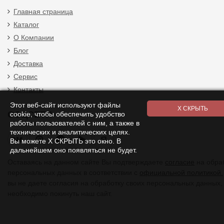
Главная страница
Каталог
О Компании
Блог
Доставка
Сервис
Контакты
Этот веб-сайт используют файлы
СОЦСЕТИ
cookie, чтобы обеспечить удобство
работы пользователей с ним, а также в
технических и аналитических целях.
Я
Вы можете Х СКРЫТЬ это окно. В
дальнейшем оно появляться не будет.
Оставаясь на данном сайте Вы подтверждаете
согласие
на обра
персональных данных в соответствии с
официальной политикой.
вы не даете согласия на обработку своих персональных данных,
необходимо покинуть наш сайт.