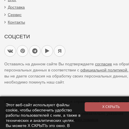
Доставка
Сервис
Контакты
СОЦСЕТИ
Я
Оставаясь на данном сайте Вы подтверждаете
согласие
на обра
персональных данных в соответствии с
официальной политикой.
вы не даете согласия на обработку своих персональных данных,
необходимо покинуть наш сайт.
Цены указанные на сайте являются справочными и не являются
Этот веб-сайт используют файлы
публичной офертой (ст. 437 ГК).
cookie, чтобы обеспечить удобство
При использовании
материалов
с сайта обязательно указание
работы пользователей с ним, а также в
прямой ссылки на источник.
Список всех товаров
технических и аналитических целях.
Вы можете Х СКРЫТЬ это окно. В