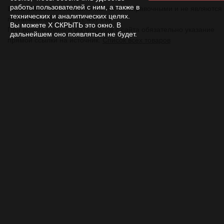
работы пользователей с ним, а также в
Цены указанные на сайте являются справочными и не являются
технических и аналитических целях.
публичной офертой (ст. 437 ГК).
Вы можете Х СКРЫТЬ это окно. В
При использовании
материалов
с сайта обязательно указание
дальнейшем оно появляться не будет.
прямой ссылки на источник.
Список всех товаров