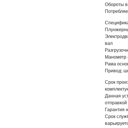
Обороты в
Потребляе
Специфика
Плунжерны
Электродв
вал
Разгрузоч
Манометр 
Рама осно
Привод: ш
Срок прои
комплекту
Данная ус
отправкой 
Гарантия н
Срок служб
варьируетс