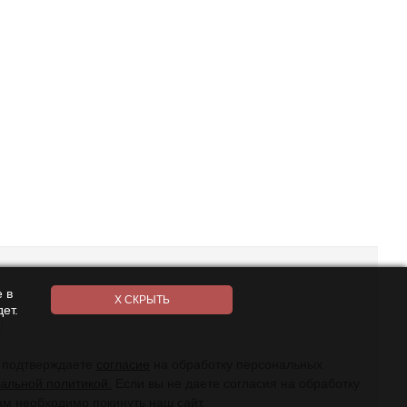
 в
ет.
ы подтверждаете
согласие
на обработку персональных
альной политикой.
Если вы не даете согласия на обработку
ам необходимо покинуть наш сайт.