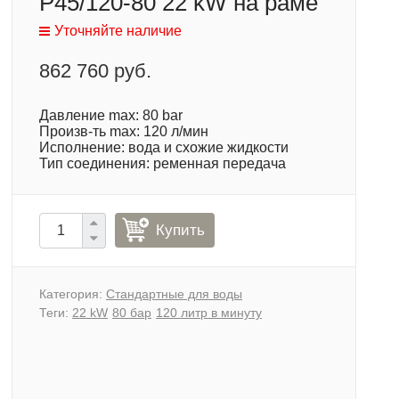
P45/120-80 22 kW на раме
Уточняйте наличие
862 760 руб.
Давление max: 80 bar
Произв-ть max: 120 л/мин
Исполнение: вода и схожие жидкости
Тип соединения: ременная передача
Купить
Категория:
Стандартные для воды
Теги:
22 kW
80 бар
120 литр в минуту