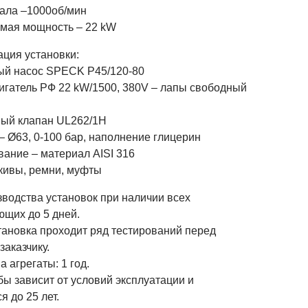
ала –1000об/мин
мая мощность – 22 kW
ция установки:
й насос SPECK P45/120-80
игатель РФ 22 kW/1500, 380V – лапы свободный
ный клапан UL262/1H
– Ø63, 0-100 бар, наполнение глицерин
вание – материал AISI 316
кивы, ремни, муфты
зводства установок при наличии всех
ющих до 5 дней.
тановка проходит ряд тестирований перед
заказчику.
а агрегаты: 1 год.
ы зависит от условий эксплуатации и
я до 25 лет.