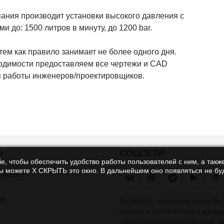
ания производит установки высокого давления с
и до: 1500 литров в минуту, до 1200 bar.
тем как правило занимает не более одного дня.
одимости предоставляем все чертежи и CAD
 работы инженеров/проектировщиков.
Ы
СОЦСЕТИ
e, чтобы обеспечить удобство работы пользователей с ним, а также
Вы можете Х СКРЫТЬ это окно. В дальнейшем оно появляться не буд
траница
Я
ии
Оставаясь на данном сайте В
данных в соответствии с
офици
своих персональных данных, в