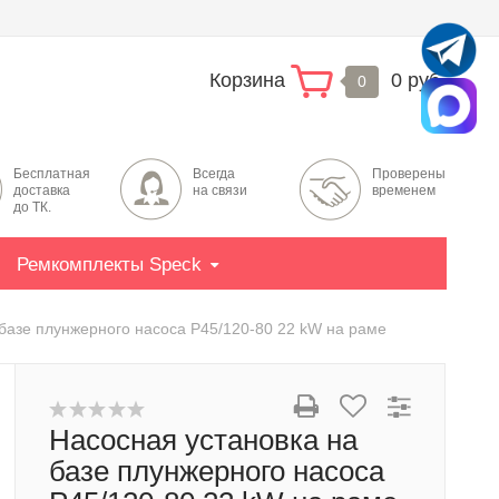
Корзина
0 руб.
0
Бесплатная
Всегда
Проверены
доставка
на связи
временем
до ТК.
Ремкомплекты Speck
 базе плунжерного насоса P45/120-80 22 kW на раме
Насосная установка на
базе плунжерного насоса