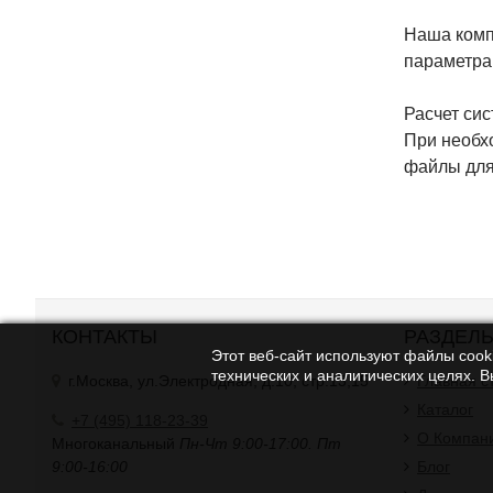
Наша комп
параметрам
Расчет сис
При необх
файлы для
КОНТАКТЫ
РАЗДЕЛ
Этот веб-сайт используют файлы cooki
технических и аналитических целях. 
г.Москва, ул.Электродная, д.10, стр.13,15
Главная с
Каталог
+7 (495) 118-23-39
О Компан
Многоканальный
Пн-Чт 9:00-17:00. Пт
9:00-16:00
Блог