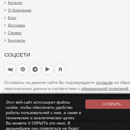
Каталог
О Компании
Блог
Доставка
Сервис
Контакты
СОЦСЕТИ
Я
Оставаясь на данном сайте Вы подтверждаете
согласие
на обра
персональных данных в соответствии с
официальной политикой.
вы не даете согласия на обработку своих персональных данных,
необходимо покинуть наш сайт.
Этот веб-сайт используют файлы
cookie, чтобы обеспечить удобство
работы пользователей с ним, а также в
технических и аналитических целях.
Цены указанные на сайте являются справочными и не являются
Вы можете Х СКРЫТЬ это окно. В
публичной офертой (ст. 437 ГК).
дальнейшем оно появляться не будет.