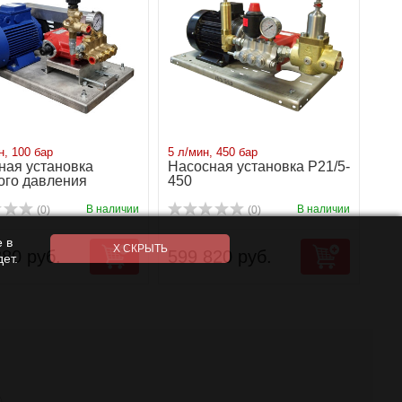
н, 100 бар
5 л/мин, 450 бар
ная установка
Насосная установка P21/5-
ого давления
450
3-100
В наличии
В наличии
(0)
(0)
 в
380 руб.
599 820 руб.
ет.