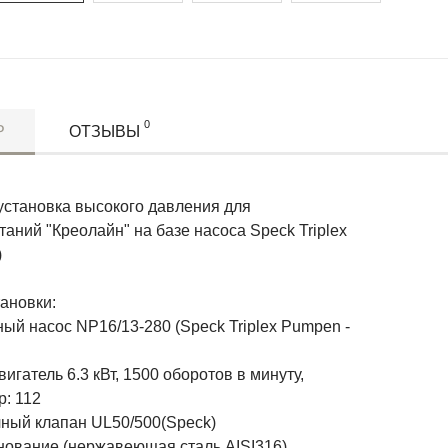
0
Р
ОТЗЫВЫ
установка высокого давления для
аний "Креолайн" на базе насоса Speck Triplex
)
ановки:
ый насос NP16/13-280 (Speck Triplex Pumpen -
вигатель 6.3 кВт, 1500 оборотов в минуту,
р: 112
чный клапан UL50/500(Speck)
снование (нержавеющая сталь AISI316)