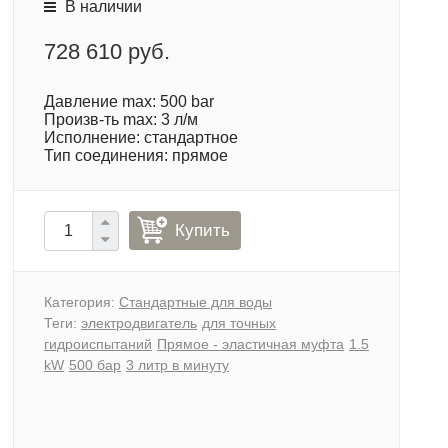
В наличии
728 610 руб.
Давление max: 500 bar
Произв-ть max: 3 л/м
Исполнение: стандартное
Тип соединения: прямое
Купить
Категория:
Стандартные для воды
Теги:
электродвигатель
для точных
гидроиспытаний
Прямое - эластичная муфта
1.5
kW
500 бар
3 литр в минуту