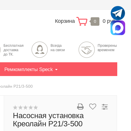
Корзина
0 руб.
0
Бесплатная
Всегда
Проверены
доставка
на связи
временем
до ТК.
Ремкомплекты Speck
еолайн P21/3-500
Насосная установка
Креолайн P21/3-500