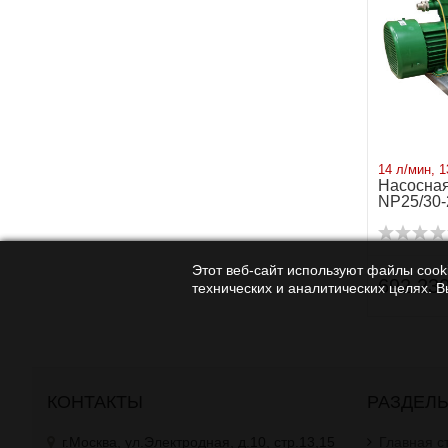
14 л/мин, 1
Насосная
NP25/30-
Этот веб-сайт используют файлы cooki
692 230
технических и аналитических целях. 
КОНТАКТЫ
РАЗДЕЛ
г.Москва, ул.Электродная, д.10, стр.13,15
Главная с