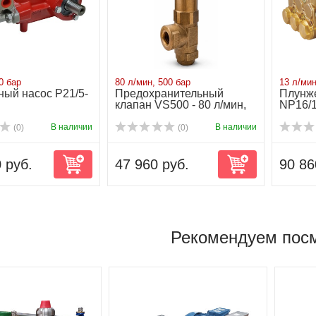
0 бар
80 л/мин, 500 бар
13 л/мин
ый насос P21/5-
Предохранительный
Плунж
клапан VS500 - 80 л/мин,
NP16/1
500 бар
В наличии
В наличии
(0)
(0)
 руб.
47 960 руб.
90 86
Рекомендуем пос