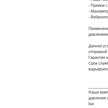
- Прямое 
- Маномет
- Виброоп
Применени
давление
Данная ус
отправкой 
Гарантия н
Срок служб
варьируетс
_________
Наша комп
давления с
bar.