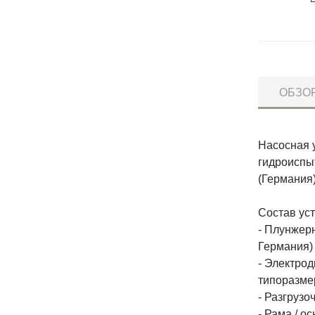
ОБЗО
Насосная 
гидроиспыт
(Германия
Состав уст
- Плунжерн
Германия)
- Электрод
типоразме
- Разгрузо
- Рама / о