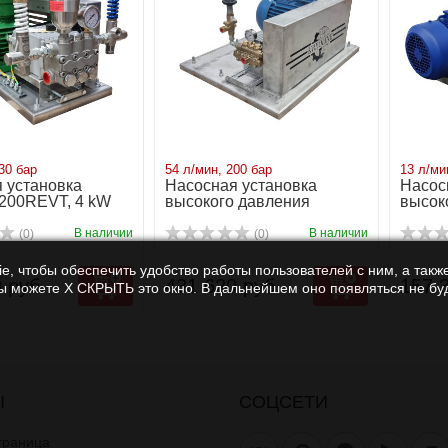
30 бар
54 л/мин, 200 бар
13 л/ми
 установка
Насосная установка
Насос
200REVT, 4 kW
высокого давления
высок
NP25/54-200
P11/1
В наличии
В наличии
(0)
(0)
e, чтобы обеспечить удобство работы пользователей с ним, а также
 руб.
431 620 руб.
157 
Вы можете Х СКРЫТЬ это окно. В дальнейшем оно появляться не буд
Ы
СОЦСЕТИ
траница