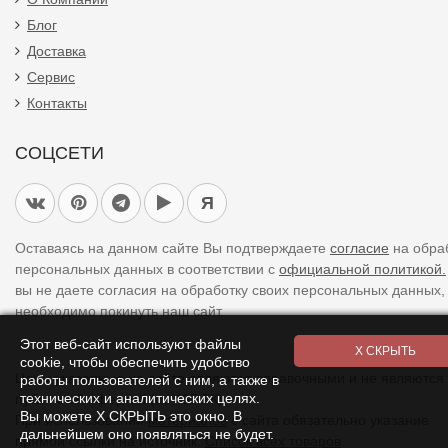
Блог
Доставка
Сервис
Контакты
СОЦСЕТИ
Я
Оставаясь на данном сайте Вы подтверждаете
согласие
на обра
персональных данных в соответствии с
официальной политикой.
вы не даете согласия на обработку своих персональных данных,
необходимо покинуть наш сайт.
Этот веб-сайт используют файлы
cookie, чтобы обеспечить удобство
Цены указанные на сайте являются справочными и не являются
работы пользователей с ним, а также в
технических и аналитических целях.
публичной офертой (ст. 437 ГК).
Вы можете Х СКРЫТЬ это окно. В
При использовании
материалов
с сайта обязательно указание
дальнейшем оно появляться не будет.
прямой ссылки на источник.
Список всех товаров