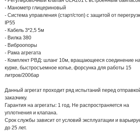
- Регулировочный клапан ULA201 с встроенным байпасо
- Манометр глицериновый
- Система управления (старт/стоп) с защитой от перегруз
IP55
- Кабель 3*2,5 5м
- Вилка 380
- Виброопоры
- Рама агрегата
- Комплект РВД: шланг 10м, вращающееся соединение н
курке, быстросъемное копье, форсунка для работы 15
литров/200бар
Данный агрегат проходит ряд испытаний перед отправко
заказчику.
Гарантия на агрегаты: 1 год. Не распространяется на
уплотнения и клапана.
Срок службы зависит от условий эксплуатации и варьиру
до 25 лет.