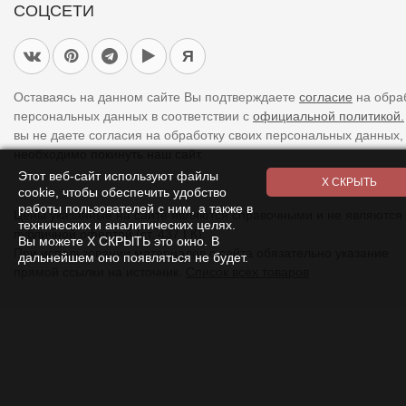
СОЦСЕТИ
Я
Оставаясь на данном сайте Вы подтверждаете
согласие
на обра
персональных данных в соответствии с
официальной политикой.
вы не даете согласия на обработку своих персональных данных,
необходимо покинуть наш сайт.
Этот веб-сайт используют файлы
cookie, чтобы обеспечить удобство
работы пользователей с ним, а также в
Цены указанные на сайте являются справочными и не являются
технических и аналитических целях.
публичной офертой (ст. 437 ГК).
Вы можете Х СКРЫТЬ это окно. В
При использовании
материалов
с сайта обязательно указание
дальнейшем оно появляться не будет.
прямой ссылки на источник.
Список всех товаров