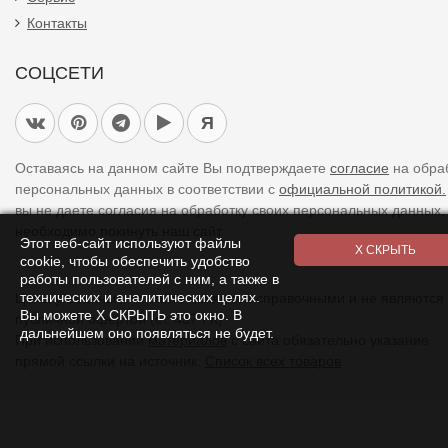
Контакты
СОЦСЕТИ
Я
Оставаясь на данном сайте Вы подтверждаете
согласие
на обра
персональных данных в соответствии с
официальной политикой.
вы не даете согласия на обработку своих персональных данных,
необходимо покинуть наш сайт.
Этот веб-сайт используют файлы
cookie, чтобы обеспечить удобство
работы пользователей с ним, а также в
технических и аналитических целях.
Цены указанные на сайте являются справочными и не являются
Вы можете Х СКРЫТЬ это окно. В
публичной офертой (ст. 437 ГК).
дальнейшем оно появляться не будет.
При использовании
материалов
с сайта обязательно указание
прямой ссылки на источник.
Список всех товаров