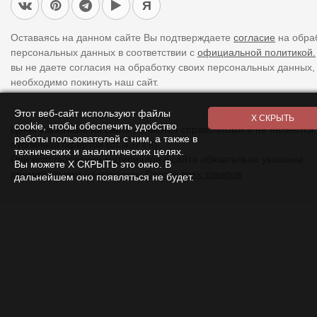
Я
Оставаясь на данном сайте Вы подтверждаете
согласие
на обра
персональных данных в соответствии с
официальной политикой.
вы не даете согласия на обработку своих персональных данных,
необходимо покинуть наш сайт.
Этот веб-сайт используют файлы
cookie, чтобы обеспечить удобство
Цены указанные на сайте являются справочными и не являются
работы пользователей с ним, а также в
публичной офертой (ст. 437 ГК).
технических и аналитических целях.
При использовании
материалов
с сайта обязательно указание
Вы можете Х СКРЫТЬ это окно. В
прямой ссылки на источник.
Список всех товаров
дальнейшем оно появляться не будет.