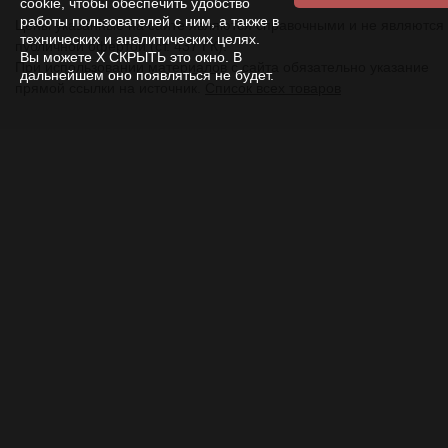
cookie, чтобы обеспечить удобство
работы пользователей с ним, а также в
Цены указанные на сайте являются справочными и не являются
технических и аналитических целях.
публичной офертой (ст. 437 ГК).
Вы можете Х СКРЫТЬ это окно. В
При использовании
материалов
с сайта обязательно указание
дальнейшем оно появляться не будет.
прямой ссылки на источник.
Список всех товаров