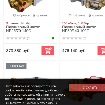
избранное
сравнить
избранное
сравнить
35 л/мин, 140 бар
140 л/мин, 100 бар
Плунжерный насос
Плунжерный насос
NP25/70-140C
NP30/140-100G
(0)
(0)
373 380 руб.
476 140 руб.
НОВИНКА!
Этот веб-сайт используют файлы
cookie, чтобы обеспечить удобство
работы пользователей с ним, а также в
технических и аналитических целях.
Вы можете Х СКРЫТЬ это окно. В